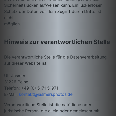
Sicherheitslücken aufweisen kann. Ein lückenloser
Schutz der Daten vor dem Zugriff durch Dritte ist
nicht
möglich.
Hinweis zur verantwortlichen Stelle
Die verantwortliche Stelle für die Datenverarbeitung
auf dieser Website ist:
Ulf Jasmer
31226 Peine
Telefon: +49 (0) 5171 51971
E-Mail:
kontakt@jasmersphotos.de
Verantwortliche Stelle ist die natürliche oder
juristische Person, die allein oder gemeinsam mit