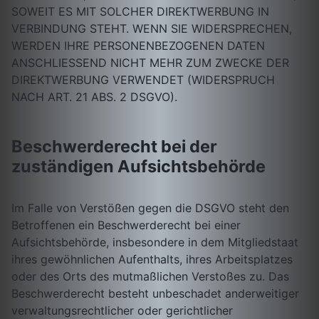
SOWEIT ES MIT SOLCHER DIREKTWERBUNG IN
VERBINDUNG STEHT. WENN SIE WIDERSPRECHEN,
WERDEN IHRE PERSONENBEZOGENEN DATEN
ANSCHLIESSEND NICHT MEHR ZUM ZWECKE DER
DIREKTWERBUNG VERWENDET (WIDERSPRUCH
NACH ART. 21 ABS. 2 DSGVO).
Beschwerderecht bei der
zuständigen Aufsichtsbehörde
Im Falle von Verstößen gegen die DSGVO steht den
Betroffenen ein Beschwerderecht bei einer
Aufsichtsbehörde, insbesondere in dem Mitgliedstaat
ihres gewöhnlichen Aufenthalts, ihres Arbeitsplatzes
oder des Orts des mutmaßlichen Verstoßes zu. Das
Beschwerderecht besteht unbeschadet anderweitiger
verwaltungsrechtlicher oder gerichtlicher