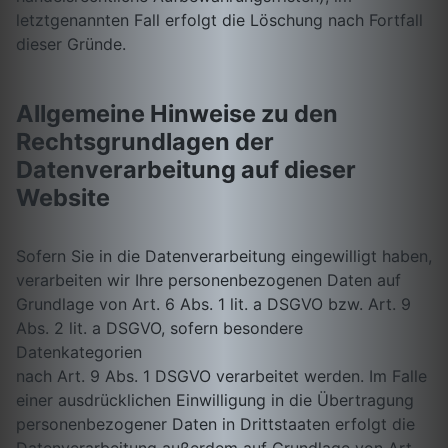
letztgenannten Fall erfolgt die Löschung nach Fortfall
dieser Gründe.
Allgemeine Hinweise zu den
Rechtsgrundlagen der
Datenverarbeitung auf dieser
Website
Sofern Sie in die Datenverarbeitung eingewilligt haben,
verarbeiten wir Ihre personenbezogenen Daten auf
Grundlage von Art. 6 Abs. 1 lit. a DSGVO bzw. Art. 9
Abs. 2 lit. a DSGVO, sofern besondere
Datenkategorien
nach Art. 9 Abs. 1 DSGVO verarbeitet werden. Im Falle
einer ausdrücklichen Einwilligung in die Übertragung
personenbezogener Daten in Drittstaaten erfolgt die