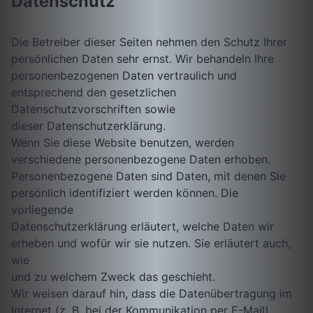
Datenschutz
Die Betreiber dieser Seiten nehmen den Schutz Ihrer
persönlichen Daten sehr ernst. Wir behandeln Ihre
personenbezogenen Daten vertraulich und
entsprechend den gesetzlichen
Datenschutzvorschriften sowie
dieser Datenschutzerklärung.
Wenn Sie diese Website benutzen, werden
verschiedene personenbezogene Daten erhoben.
Personenbezogene Daten sind Daten, mit denen Sie
persönlich identifiziert werden können. Die
vorliegende
Datenschutzerklärung erläutert, welche Daten wir
erheben und wofür wir sie nutzen. Sie erläutert auch,
wie
und zu welchem Zweck das geschieht.
Wir weisen darauf hin, dass die Datenübertragung im
Internet (z. B. bei der Kommunikation per E-Mail)