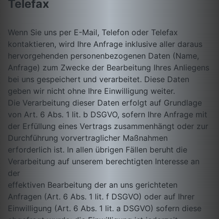
Telefax
Wenn Sie uns per E-Mail, Telefon oder Telefax
kontaktieren, wird Ihre Anfrage inklusive aller daraus
hervorgehenden personenbezogenen Daten (Name,
Anfrage) zum Zwecke der Bearbeitung Ihres Anliegens
bei uns gespeichert und verarbeitet. Diese Daten
geben wir nicht ohne Ihre Einwilligung weiter.
Die Verarbeitung dieser Daten erfolgt auf Grundlage
von Art. 6 Abs. 1 lit. b DSGVO, sofern Ihre Anfrage mit
der Erfüllung eines Vertrags zusammenhängt oder zur
Durchführung vorvertraglicher Maßnahmen
erforderlich ist. In allen übrigen Fällen beruht die
Verarbeitung auf unserem berechtigten Interesse an
der
effektiven Bearbeitung der an uns gerichteten
Anfragen (Art. 6 Abs. 1 lit. f DSGVO) oder auf Ihrer
Einwilligung (Art. 6 Abs. 1 lit. a DSGVO) sofern diese