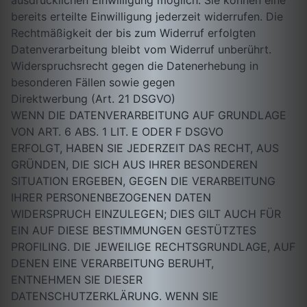
ausdrücklichen Einwilligung möglich. Sie können eine
bereits erteilte Einwilligung jederzeit widerrufen. Die
Rechtmäßigkeit der bis zum Widerruf erfolgten
Datenverarbeitung bleibt vom Widerruf unberührt.
Widerspruchsrecht gegen die Datenerhebung in
besonderen Fällen sowie gegen
Direktwerbung (Art. 21 DSGVO)
WENN DIE DATENVERARBEITUNG AUF GRUNDLAGE
VON ART. 6 ABS. 1 LIT. E ODER F DSGVO
ERFOLGT, HABEN SIE JEDERZEIT DAS RECHT, AUS
GRÜNDEN, DIE SICH AUS IHRER BESONDEREN
SITUATION ERGEBEN, GEGEN DIE VERARBEITUNG
IHRER PERSONENBEZOGENEN DATEN
WIDERSPRUCH EINZULEGEN; DIES GILT AUCH FÜR
EIN AUF DIESE BESTIMMUNGEN GESTÜTZTES
PROFILING. DIE JEWEILIGE RECHTSGRUNDLAGE, AUF
DENEN EINE VERARBEITUNG BERUHT,
ENTNEHMEN SIE DIESER
DATENSCHUTZERKLÄRUNG. WENN SIE