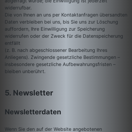
abgefragt wurde; die Einwilligung ist jederzeit
widerrufbar.
Die von Ihnen an uns per Kontaktanfragen übersandten
Daten verbleiben bei uns, bis Sie uns zur Löschung
auffordern, Ihre Einwilligung zur Speicherung
widerrufen oder der Zweck für die Datenspeicherung
entfällt
(z. B. nach abgeschlossener Bearbeitung Ihres
Anliegens). Zwingende gesetzliche Bestimmungen –
insbesondere gesetzliche Aufbewahrungsfristen –
bleiben unberührt.
5. Newsletter
Newsletterdaten
Wenn Sie den auf der Website angebotenen