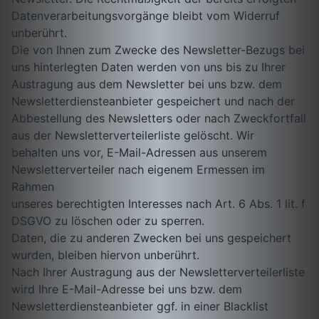
Datenverarbeitungsvorgänge bleibt vom Widerruf
unberührt.
Die von Ihnen zum Zwecke des Newsletter-Bezugs bei
uns hinterlegten Daten werden von uns bis zu Ihrer
Austragung aus dem Newsletter bei uns bzw. dem
Newsletterdiensteanbieter gespeichert und nach der
Abbestellung des Newsletters oder nach Zweckfortfall
aus der Newsletterverteilerliste gelöscht. Wir
behalten uns vor, E-Mail-Adressen aus unserem
Newsletterverteiler nach eigenem Ermessen im
Rahmen
unseres berechtigten Interesses nach Art. 6 Abs. 1 lit. f
DSGVO zu löschen oder zu sperren.
Daten, die zu anderen Zwecken bei uns gespeichert
wurden, bleiben hiervon unberührt.
Nach Ihrer Austragung aus der Newsletterverteilerliste
wird Ihre E-Mail-Adresse bei uns bzw. dem
Newsletterdiensteanbieter ggf. in einer Blacklist