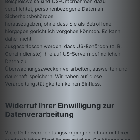
Beispielsweise sind US-Unternehmen dazu
verpflichtet, personenbezogene Daten an
Sicherheitsbehörden
herauszugeben, ohne dass Sie als Betroffener
hiergegen gerichtlich vorgehen könnten. Es kann
daher nicht
ausgeschlossen werden, dass US-Behörden (z. B.
Geheimdienste) Ihre auf US-Servern befindlichen
Daten zu
Überwachungszwecken verarbeiten, auswerten und
dauerhaft speichern. Wir haben auf diese
Verarbeitungstätigkeiten keinen Einfluss.
Widerruf Ihrer Einwilligung zur
Datenverarbeitung
Viele Datenverarbeitungsvorgänge sind nur mit Ihrer