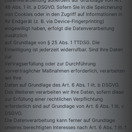
Datenverarbeitung außerdem auf Grundlage von Art.
49 Abs. 1 lit. a DSGVO. Sofern Sie in die Speicherung
von Cookies oder in den Zugriff auf Informationen in
Ihr Endgerät (z. B. via Device-Fingerprinting)
eingewilligt haben, erfolgt die Datenverarbeitung
zusätzlich
auf Grundlage von § 25 Abs. 1 TTDSG. Die
Einwilligung ist jederzeit widerrufbar. Sind Ihre Daten
zur
Vertragserfüllung oder zur Durchführung
vorvertraglicher Maßnahmen erforderlich, verarbeiten
wir Ihre
Daten auf Grundlage des Art. 6 Abs. 1 lit. b DSGVO.
Des Weiteren verarbeiten wir Ihre Daten, sofern diese
zur Erfüllung einer rechtlichen Verpflichtung
erforderlich sind auf Grundlage von Art. 6 Abs. 1 lit. c
DSGVO.
Die Datenverarbeitung kann ferner auf Grundlage
unseres berechtigten Interesses nach Art. 6 Abs. 1 lit. f