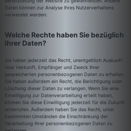
Bereitstellung der Website zu gewährleisten. Andere
Daten können zur Analyse Ihres Nutzerverhaltens
verwendet werden.
Welche Rechte haben Sie bezüglich
Ihrer Daten?
Sie haben jederzeit das Recht, unentgeltlich Auskunft
über Herkunft, Empfänger und Zweck Ihrer
gespeicherten personenbezogenen Daten zu erhalten.
Sie haben außerdem ein Recht, die Berichtigung oder
Löschung dieser Daten zu verlangen. Wenn Sie eine
Einwilligung zur Datenverarbeitung erteilt haben,
können Sie diese Einwilligung jederzeit für die Zukunft
widerrufen. Außerdem haben Sie das Recht, unter
bestimmten Umständen die Einschränkung der
Verarbeitung Ihrer personenbezogenen Daten zu
verlangen.