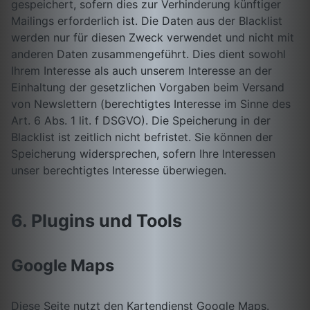
gespeichert, sofern dies zur Verhinderung künftiger
Mailings erforderlich ist. Die Daten aus der Blacklist
werden nur für diesen Zweck verwendet und nicht mit
anderen Daten zusammengeführt. Dies dient sowohl
Ihrem Interesse als auch unserem Interesse an der
Einhaltung der gesetzlichen Vorgaben beim Versand
von Newslettern (berechtigtes Interesse im Sinne des
Art. 6 Abs. 1 lit. f DSGVO). Die Speicherung in der
Blacklist ist zeitlich nicht befristet. Sie können der
Speicherung widersprechen, sofern Ihre Interessen
unser berechtigtes Interesse überwiegen.
6. Plugins und Tools
Google Maps
Diese Seite nutzt den Kartendienst Google Maps.