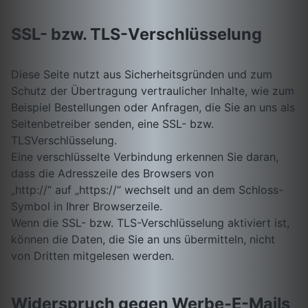
SSL- bzw. TLS-Verschlüsselung
Diese Seite nutzt aus Sicherheitsgründen und zum
Schutz der Übertragung vertraulicher Inhalte, wie zum
Beispiel Bestellungen oder Anfragen, die Sie an uns als
Seitenbetreiber senden, eine SSL- bzw.
TLSVerschlüsselung.
Eine verschlüsselte Verbindung erkennen Sie daran,
dass die Adresszeile des Browsers von
„http://“ auf „https://“ wechselt und an dem Schloss-
Symbol in Ihrer Browserzeile.
Wenn die SSL- bzw. TLS-Verschlüsselung aktiviert ist,
können die Daten, die Sie an uns übermitteln, nicht
von Dritten mitgelesen werden.
Widerspruch gegen Werbe-E-Mails