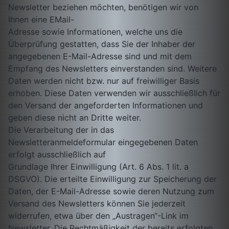
Newsletter beziehen möchten, benötigen wir von
Ihnen eine EMail-
Adresse sowie Informationen, welche uns die
Überprüfung gestatten, dass Sie der Inhaber der
angegebenen E-Mail-Adresse sind und mit dem
Empfang des Newsletters einverstanden sind. Weitere
Daten werden nicht bzw. nur auf freiwilliger Basis
erhoben. Diese Daten verwenden wir ausschließlich für
den Versand der angeforderten Informationen und
geben diese nicht an Dritte weiter.
Die Verarbeitung der in das
Newsletteranmeldeformular eingegebenen Daten
erfolgt ausschließlich auf
Grundlage Ihrer Einwilligung (Art. 6 Abs. 1 lit. a
DSGVO). Die erteilte Einwilligung zur Speicherung der
Daten, der E-Mail-Adresse sowie deren Nutzung zum
Versand des Newsletters können Sie jederzeit
widerrufen, etwa über den „Austragen“-Link im
Newsletter. Die Rechtmäßigkeit der bereits erfolgten