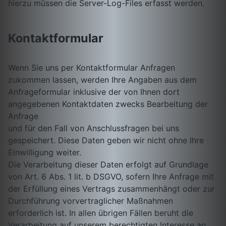
hierzu müssen die Server-Log-Files erfasst werden.
Kontaktformular
Wenn Sie uns per Kontaktformular Anfragen
zukommen lassen, werden Ihre Angaben aus dem
Anfrageformular inklusive der von Ihnen dort
angegebenen Kontaktdaten zwecks Bearbeitung der
Anfrage
und für den Fall von Anschlussfragen bei uns
gespeichert. Diese Daten geben wir nicht ohne Ihre
Einwilligung weiter.
Die Verarbeitung dieser Daten erfolgt auf Grundlage
von Art. 6 Abs. 1 lit. b DSGVO, sofern Ihre Anfrage mit
der Erfüllung eines Vertrags zusammenhängt oder zur
Durchführung vorvertraglicher Maßnahmen
erforderlich ist. In allen übrigen Fällen beruht die
Verarbeitung auf unserem berechtigten Interesse an