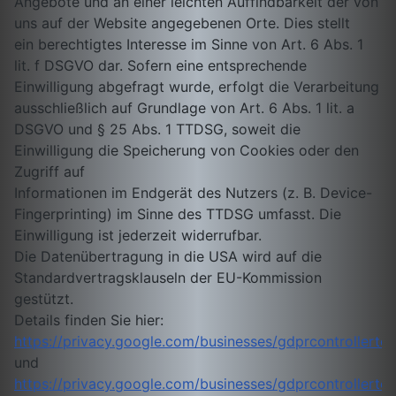
Angebote und an einer leichten Auffindbarkeit der von
uns auf der Website angegebenen Orte. Dies stellt
ein berechtigtes Interesse im Sinne von Art. 6 Abs. 1
lit. f DSGVO dar. Sofern eine entsprechende
Einwilligung abgefragt wurde, erfolgt die Verarbeitung
ausschließlich auf Grundlage von Art. 6 Abs. 1 lit. a
DSGVO und § 25 Abs. 1 TTDSG, soweit die
Einwilligung die Speicherung von Cookies oder den
Zugriff auf
Informationen im Endgerät des Nutzers (z. B. Device-
Fingerprinting) im Sinne des TTDSG umfasst. Die
Einwilligung ist jederzeit widerrufbar.
Die Datenübertragung in die USA wird auf die
Standardvertragsklauseln der EU-Kommission
gestützt.
Details finden Sie hier:
https://privacy.google.com/businesses/gdprcontrollerte
und
https://privacy.google.com/businesses/gdprcontrollerter