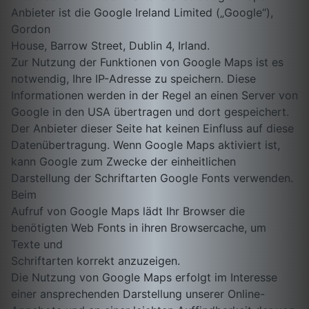
Anbieter ist die Google Ireland Limited („Google“),
Gordon
House, Barrow Street, Dublin 4, Irland.
Zur Nutzung der Funktionen von Google Maps ist es
notwendig, Ihre IP-Adresse zu speichern. Diese
Informationen werden in der Regel an einen Server von
Google in den USA übertragen und dort gespeichert.
Der Anbieter dieser Seite hat keinen Einfluss auf diese
Datenübertragung. Wenn Google Maps aktiviert ist,
kann Google zum Zwecke der einheitlichen
Darstellung der Schriftarten Google Fonts verwenden.
Beim
Aufruf von Google Maps lädt Ihr Browser die
benötigten Web Fonts in ihren Browsercache, um
Texte und
Schriftarten korrekt anzuzeigen.
Die Nutzung von Google Maps erfolgt im Interesse
einer ansprechenden Darstellung unserer Online-