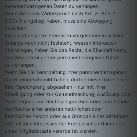
personenbezogenen Daten zu verlangen.
Wenn Sie einen Widerspruch nach Art. 21 Abs. 1
DSGVO eingelegt haben, muss eine Abwägung
zwischen
Ihren und unseren Interessen vorgenommen werden.
Solange noch nicht feststeht, wessen Interessen
überwiegen, haben Sie das Recht, die Einschränkung
der Verarbeitung Ihrer personenbezogenen Daten
zu verlangen.
Wenn Sie die Verarbeitung Ihrer personenbezogenen
Daten eingeschränkt haben, dürfen diese Daten – von
ihrer Speicherung abgesehen – nur mit Ihrer
Einwilligung oder zur Geltendmachung, Ausübung oder
Verteidigung von Rechtsansprüchen oder zum Schutz
der Rechte einer anderen natürlichen oder
juristischen Person oder aus Gründen eines wichtigen
öffentlichen Interesses der Europäischen Union oder
eines Mitgliedstaats verarbeitet werden.