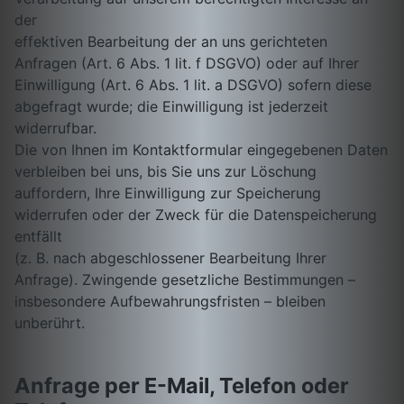
der
effektiven Bearbeitung der an uns gerichteten
Anfragen (Art. 6 Abs. 1 lit. f DSGVO) oder auf Ihrer
Einwilligung (Art. 6 Abs. 1 lit. a DSGVO) sofern diese
abgefragt wurde; die Einwilligung ist jederzeit
widerrufbar.
Die von Ihnen im Kontaktformular eingegebenen Daten
verbleiben bei uns, bis Sie uns zur Löschung
auffordern, Ihre Einwilligung zur Speicherung
widerrufen oder der Zweck für die Datenspeicherung
entfällt
(z. B. nach abgeschlossener Bearbeitung Ihrer
Anfrage). Zwingende gesetzliche Bestimmungen –
insbesondere Aufbewahrungsfristen – bleiben
unberührt.
Anfrage per E-Mail, Telefon oder