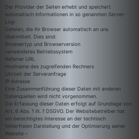
Der Provider der Seiten erhebt und speichert
automatisch Informationen in so genannten Server-
Log-
Dateien, die Ihr Browser automatisch an uns
übermittelt. Dies sind:
Browsertyp und Browserversion
verwendetes Betriebssystem
Referrer URL
Hostname des zugreifenden Rechners
Uhrzeit der Serveranfrage
IP-Adresse
Eine Zusammenführung dieser Daten mit anderen
Datenquellen wird nicht vorgenommen.
Die Erfassung dieser Daten erfolgt auf Grundlage von
Art. 6 Abs. 1 lit. f DSGVO. Der Websitebetreiber hat
ein berechtigtes Interesse an der technisch
fehlerfreien Darstellung und der Optimierung seiner
Website –