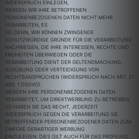
WIDERSPRUCH EINLEGEN,
WERDEN WIR IHRE BETROFFENEN
PERSONENBEZOGENEN DATEN NICHT MEHR
VERARBEITEN, ES
SEI DENN, WIR KÖNNEN ZWINGENDE
SCHUTZWÜRDIGE GRÜNDE FÜR DIE VERARBEITUNG
NACHWEISEN, DIE IHRE INTERESSEN, RECHTE UND
FREIHEITEN ÜBERWIEGEN ODER DIE
VERARBEITUNG DIENT DER GELTENDMACHUNG,
AUSÜBUNG ODER VERTEIDIGUNG VON
RECHTSANSPRÜCHEN (WIDERSPRUCH NACH ART. 21
ABS. 1 DSGVO).
WERDEN IHRE PERSONENBEZOGENEN DATEN
VERARBEITET, UM DIREKTWERBUNG ZU BETREIBEN,
SO HABEN SIE DAS RECHT, JEDERZEIT
WIDERSPRUCH GEGEN DIE VERARBEITUNG SIE
BETREFFENDER PERSONENBEZOGENER DATEN ZUM
ZWECKE DERARTIGER WERBUNG
EINZULEGEN; DIES GILT AUCH FÜR DAS PROFILING,