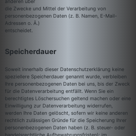
anderen über
die Zwecke und Mittel der Verarbeitung von
personenbezogenen Daten (z. B. Namen, E-Mail-
Adressen o. Ä.)
entscheidet.
Speicherdauer
Soweit innerhalb dieser Datenschutzerklärung keine
speziellere Speicherdauer genannt wurde, verbleiben
Ihre personenbezogenen Daten bei uns, bis der Zweck
für die Datenverarbeitung entfällt. Wenn Sie ein
berechtigtes Löschersuchen geltend machen oder eine
Einwilligung zur Datenverarbeitung widerrufen,
werden Ihre Daten gelöscht, sofern wir keine anderen
rechtlich zulässigen Gründe für die Speicherung Ihrer
personenbezogenen Daten haben (z. B. steuer- oder
handelsrechtliche Aufbewahrungsfristen); im