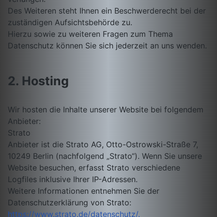
Des Weiteren steht Ihnen ein Beschwerderecht bei der
zuständigen Aufsichtsbehörde zu.
Hierzu sowie zu weiteren Fragen zum Thema
Datenschutz können Sie sich jederzeit an uns wenden.
2. Hosting
Wir hosten die Inhalte unserer Website bei folgendem
Anbieter:
Strato
Anbieter ist die Strato AG, Otto-Ostrowski-Straße 7,
10249 Berlin (nachfolgend „Strato“). Wenn Sie unsere
Website besuchen, erfasst Strato verschiedene
Logfiles inklusive Ihrer IP-Adressen.
Weitere Informationen entnehmen Sie der
Datenschutzerklärung von Strato:
https://www.strato.de/datenschutz/.