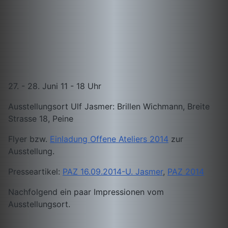
27. - 28. Juni 11 - 18 Uhr
Ausstellungsort Ulf Jasmer: Brillen Wichmann, Breite
Strasse 18, Peine
Flyer bzw.
Einladung Offene Ateliers 2014
zur
Ausstellung.
Presseartikel:
PAZ 16.09.2014-U. Jasmer
,
PAZ 2014
Nachfolgend ein paar Impressionen vom
Ausstellungsort.