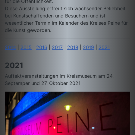
für die Öffentlichkeit.
Diese Ausstellung erfreut sich wachsender Beliebheit
bei Kunstschaffenden und Besuchern und ist
wesentlicher Termin im Kalender des Kreises Peine für
die Kunst geworden.
2014
|
2015
|
2016
|
2017
|
2018
|
2019
|
2021
2021
Auftaktveranstaltungen im Kreismuseum am 24.
Septemper und 27. Oktober 2021