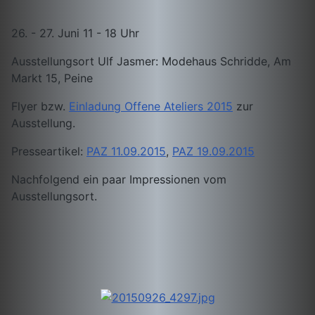
26. - 27. Juni 11 - 18 Uhr
Ausstellungsort Ulf Jasmer: Modehaus Schridde, Am
Markt 15, Peine
Flyer bzw.
Einladung Offene Ateliers 2015
zur
Ausstellung.
Presseartikel:
PAZ 11.09.2015
,
PAZ 19.09.2015
Nachfolgend ein paar Impressionen vom
Ausstellungsort.