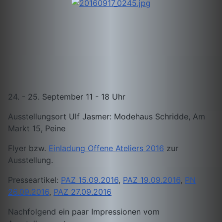
24. - 25. September 11 - 18 Uhr
Ausstellungsort Ulf Jasmer: Modehaus Schridde, Am
Markt 15, Peine
Flyer bzw.
Einladung Offene Ateliers 2016
zur
Ausstellung.
Presseartikel:
PAZ 15.09.2016
,
PAZ 19.09.2016
,
PN
26.09.2016
,
PAZ 27.09.2016
Nachfolgend ein paar Impressionen vom