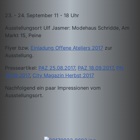
23. - 24. September 11 - 18 Uhr
Ausstellungsort Ulf Jasmer: Modehaus Schridde, Am
Markt 15, Peine
Flyer bzw.
Einladung Offene Ateliers 2017
zur
Ausstellung.
Presseartikel:
PAZ 25.08.2017
,
PAZ 18.09.2017
,
PN
18.09.2017
,
City Magazin Herbst 2017
Nachfolgend ein paar Impressionen vom
Ausstellungsort.