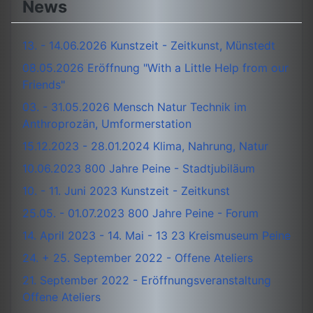
News
13. - 14.06.2026 Kunstzeit - Zeitkunst, Münstedt
08.05.2026 Eröffnung "With a Little Help from our
Friends"
03. - 31.05.2026 Mensch Natur Technik im
Anthroprozän, Umformerstation
15.12.2023 - 28.01.2024 Klima, Nahrung, Natur
10.06.2023 800 Jahre Peine - Stadtjubiläum
10. - 11. Juni 2023 Kunstzeit - Zeitkunst
25.05. - 01.07.2023 800 Jahre Peine - Forum
14. April 2023 - 14. Mai - 13 23 Kreismuseum Peine
24. + 25. September 2022 - Offene Ateliers
21. September 2022 - Eröffnungsveranstaltung
Offene Ateliers